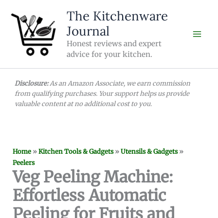
Skip
The Kitchenware
to
Journal
content
Honest reviews and expert
advice for your kitchen.
Disclosure:
As an Amazon Associate, we earn commission
from qualifying purchases. Your support helps us provide
valuable content at no additional cost to you.
Home
»
Kitchen Tools & Gadgets
»
Utensils & Gadgets
»
Peelers
Veg Peeling Machine:
Effortless Automatic
Peeling for Fruits and